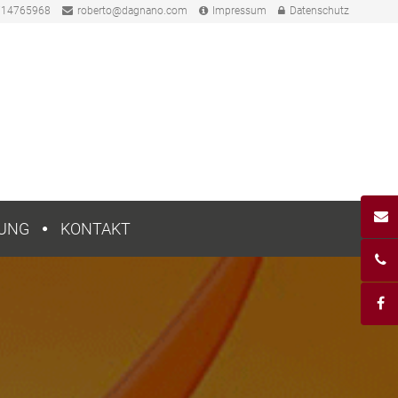
714765968
roberto@dagnano.com
Impressum
Datenschutz
DUNG
KONTAKT