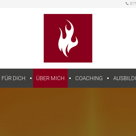
01
FÜR DICH
ÜBER MICH
COACHING
AUSBIL